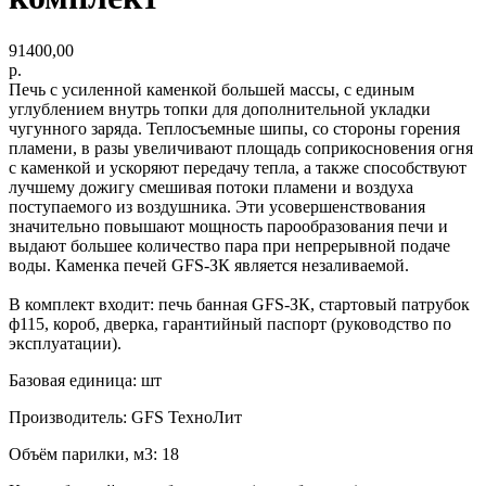
91400,00
р.
Печь с усиленной каменкой большей массы, с единым
углублением внутрь топки для дополнительной укладки
чугунного заряда. Теплосъемные шипы, со стороны горения
пламени, в разы увеличивают площадь соприкосновения огня
с каменкой и ускоряют передачу тепла, а также способствуют
лучшему дожигу смешивая потоки пламени и воздуха
поступаемого из воздушника. Эти усовершенствования
значительно повышают мощность парообразования печи и
выдают большее количество пара при непрерывной подаче
воды. Каменка печей GFS-ЗК является незаливаемой.
В комплект входит: печь банная GFS-ЗК, стартовый патрубок
ф115, короб, дверка, гарантийный паспорт (руководство по
эксплуатации).
Базовая единица: шт
Производитель: GFS ТехноЛит
Объём парилки, м3: 18