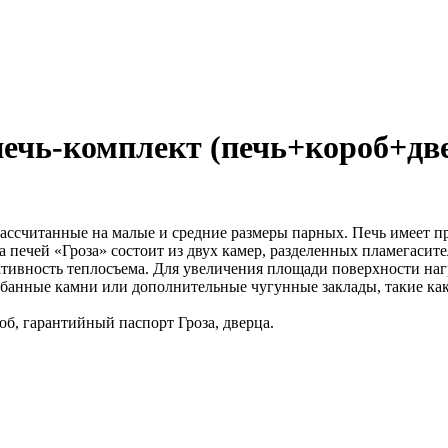
печь-комплект (печь+короб+две
ассчитанные на малые и средние размеры парных. Печь имеет п
а печей «Гроза» состоит из двух камер, разделенных пламегаси
ективность теплосъема. Для увеличения площади поверхности на
анные камни или дополнительные чугунные заклады, такие ка
об, гарантийный паспорт Гроза, дверца.